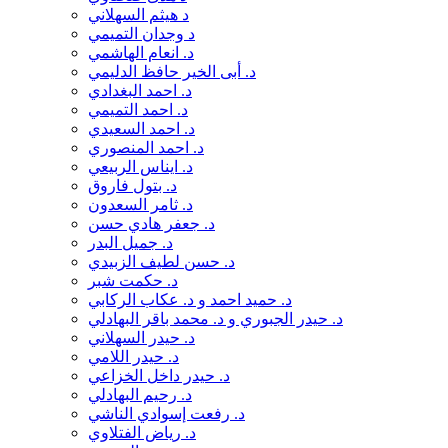
د. ميثم الجنابي
د هيثم السهلاني
د. ناصر بيد الله طاهر
د وجدان التميمي
د. هاشم الحيدري
د. انعام الهاشمي
د. هيثم رجيب
د. أبى الخير حافظ الدليمي
د. وفقان الكعبي
د. احمد البغدادي
د. وليد الحلي
د. احمد التميمي
د. وليد الزبيدي
د. احمد السعيدي
د.إبراهيم مزهر الموسوي
د. احمد المنصوري
د.إحسان الامين
د. ايناس الربيعي
د.جبار حردان
د. بتول فاروق
د.حاتم السعيدي
د. ثامر السعدون
د.حسن البديري
د. جعفر هادي حسن
د.حسن الربيعي
د. جميل البدر
د.رشيد باني الظالمي
د. حسن لطيف الزبيدي
د.سهيل قاشا
د. حكمت شبر
د.صدام فهد الاسدي
د. حميد احمد و د. عكاب الركابي
د.صلاح الجابري
د. حيدر الجبوري و د. محمد باقر البهادلي
د.صلاح مهدي الفرطوسي
د. حيدر السهلاني
د.عبد الجبار الرفاعي
د. حيدر اللامي
د.عبد الرسول الغفاري
د. حيدر داخل الخزاعي
د.عدنان حسن علي محبوبه
د. رحيم البهادلي
د.عدنان ناصر
د. رفعت إسوادي الناشي
د.عدنان ياسين مصطفى
د. رياض الفتلاوي
د.عقيل الخاقاني