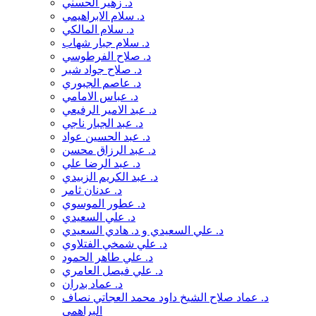
د. زهير الحسني
د.عمار السلامي
د. سلام الابراهيمي
د.عمار جاسم مسلم
د. سلام المالكي
د.كاظم الحار
د. سلام جبار شهاب
د.كريم شاتي السراجي
د. صلاح الفرطوسي
د.محمد رضا البادكوبي
د. صلاح جواد شبر
د.منتصر العيداني
د. عاصم الجبوري
د.مهدي محبوبه
د. عباس الامامي
د.نادر احمد عبد الخالق
د. عبد الامير الرفيعي
د.هناء القاضي
د. عبد الجبار ناجي
رحيم عليوي
د. عبد الحسين عواد
رشاد الانصاري
د. عبد الرزاق محسن
رهام رافع الشرعة
د. عبد الرضا علي
روبرت س .سولمون
د. عبد الكريم الزبيدي
روح اله اسلامي
د. عدنان ثامر
رياض هادي الحكيم
د. عطور الموسوي
زهراء عماد الاسدي
د. علي السعيدي
زيد الحمداني
د. علي السعيدي و د. هادي السعيدي
زينبية الهوى
د. علي شمخي الفتلاوي
سالم مشكور
د. علي طاهر الحمود
سامي هيال
د. علي فيصل العامري
سامْيَوَل هلفونت
د. عماد بدران
سعد الحجي
د. عماد صلاح الشيخ داود محمد العجاتي نصاف
سعد مرزة
البراهمي