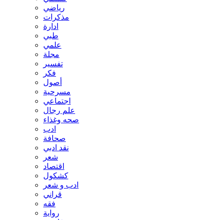
السيد عبد الله الغريفي
رياضي
السيد عبد الله شبر
مذكرات
السيد علي الخميني
ادارة
السيد علي الموسوي
طبي
السيد فاضل النوري
علمي
السيد محمد الغروي
مجلة
السيد محمد باقر الصدر
تفسير
السيد محمد بحر العلوم
فكر
السيد محمد علي بحر العلوم
أصول
الشيخ إبراهيم النصيراوي
مسرحية
الشيخ جعفر المهاجر
اجتماعي
الشيخ حسن الجواهري
علم رجال
الشيخ حسين الراضي
صحه وغذاء
الشيخ علي الشويلي
ادب
الشيخ محمد الجواهري
صحافة
الشيخ محمد رضا الشبيبي
نقد ادبي
الشيخ محمد رفيع الكوازي
شعر
الشيخ محمد مهدي الاصفي
اقتصاد
العلامة السيد مهدي بحر العلوم
كشكول
العلامة الشيخ الطوسي
ادب و شعر
المرحوم ستار الكعبي
قراني
امل عجيل الحسناوي
فقه
امنة الكلابي
رواية
ايمان الجابري