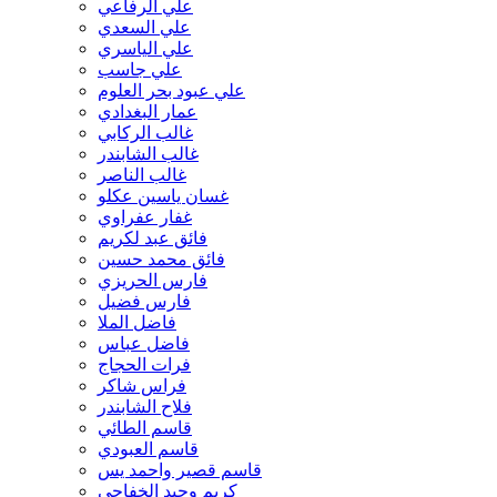
علي الرفاعي
هادي الخزرجي
علي السعدي
هادي رزاق الحزرجي
علي الياسري
هادي رزاق الخزرجي
علي جاسب
هادي مشعان ربيع
علي عبود بحر العلوم
هاني السيلاوي
عمار البغدادي
هديل الغزالي
غالب الركابي
هيام علي المرهج
غالب الشابندر
هيام علي المرهج
غالب الناصر
وفاء عبد الرزاق
غسان ياسين عكلو
ياسين مجيد
غفار عفراوي
يحي محمد
فائق عبد لكريم
فائق محمد حسين
فارس الحريزي
فارس فضيل
فاضل الملا
فاضل عباس
فرات الحجاج
فراس شاكر
فلاح الشابندر
قاسم الطائي
قاسم العبودي
قاسم قصير واحمد يس
كريم وحيد الخفاجي