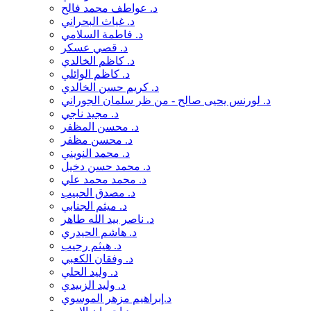
سلام علي محمد
د. عواطف محمد فالح
سماح العلياوي
د. غياث البحراني
سمية حسنعليان
د. فاطمة السلامي
سمير الشكري
د. قصي عسكر
سنيه عبد عون
د. كاظم الخالدي
سوادي عبد محمد
د. كاظم الوائلي
سوزان عون
د. كريم حسن الخالدي
شاكر الغزي
د. لورنس يحيى صالح - من ظر سلمان الجوراني
صائب عبد الحميد
د. مجيد ناجي
صالح التميمي
د. محسن المظفر
صالح الصيرفي
د. محسن مظفر
صالح الطائي
د. محمد النويني
صباح محسن كاظم
د. محمد حسن دخيل
صلاح الحمامي
د. محمد محمد علي
ضياء الجواهري
د. مصدق الحبيب
طارق الكناني
د. ميثم الجنابي
طالب السنجري
د. ناصر بيد الله طاهر
طالب ياسر
د. هاشم الحيدري
طاهر ال عكلة
د. هيثم رجيب
عادل القاضي
د. وفقان الكعبي
عباس كريم المحمداوي
د. وليد الحلي
عبد الاله البلداوي
د. وليد الزبيدي
عبد الامير المؤمن
د.إبراهيم مزهر الموسوي
عبد الحسين الخزاعي