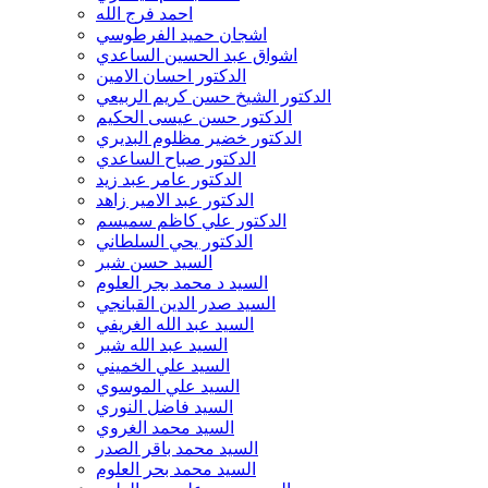
حسين رشك العامري
احمد فرج الله
حسين علاوي
اشجان حميد الفرطوسي
حسين قسام
اشواق عبد الحسين الساعدي
حمزة الخالدي
الدكتور احسان الامين
حمزة شريف
الدكتور الشيخ حسن كريم الربيعي
حميد الطرفي
الدكتور حسن عيسى الحكيم
حميد المقدس الغريفي
الدكتور خضير مظلوم البديري
حياة الشمري
الدكتور صباح الساعدي
حيدر الجد
الدكتور عامر عبد زيد
حيدر جواد الموسوي
الدكتور عبد الامير زاهد
حيدر عبد الرضا علي الظالمي
الدكتور علي كاظم سميسم
حيدر لفتة سعيد
الدكتور يحي السلطاني
حيدر مواش
السيد حسن شبر
خالد التميمي
السيد د محمد بجر العلوم
خالد شبر
السيد صدر الدين القبانجي
خضير الخزاعي
السيد عبد الله الغريفي
د ابراهيم النصيراوي
السيد عبد الله شبر
د ابراهيم بحر العلوم
السيد علي الخميني
د احمد المالكي
السيد علي الموسوي
د باقر الكرباسي
السيد فاضل النوري
د تماضر ال جعفر
السيد محمد الغروي
د جواد الهنداوي
السيد محمد باقر الصدر
د حسن العاشور
السيد محمد بحر العلوم
د حسن طاهر ملحم