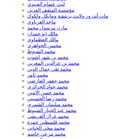
ليث عصام العبيدي
مؤسسة المثقف العربي
مات آندروز ولانت بريتشة ومايكل ولكوك
ماجد الغرباوي
مازن مرسول محمد
مالك ابو حمدان
مالك العظماوي
محسن الجواهري
محمد الشبوط
محمد بن شهر اشوب
محمد بن عزالدين المغربي
محمد تقي جمال الدين
محمد ثامر
محمد جعفر العارضي
محمد جواد الجزائري
محمد حسن الامين
محمد رضا الحسيني
محمد سليمان الشمري
محمد عبد الجبار الشبوط
محمد غزال القريشي
محمد فلسطين حمزة
محمد محي الجنابي
محمد مرعي جاسم