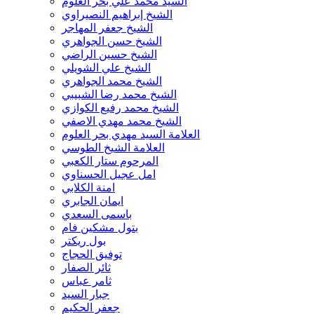
السيد محمد علي بحر العلوم
د حسين ابو السعود
الشيخ إبراهيم النصيراوي
د حسين مدرسي الطباطبائي
الشيخ جعفر المهاجر
د حميد الدهلكي
الشيخ حسن الجواهري
د حيدر السيد سلمان
الشيخ حسين الراضي
د حيدر زاير
الشيخ علي الشويلي
د راجي نصير
الشيخ محمد الجواهري
د شلتاغ المياح
الشيخ محمد رضا الشبيبي
د صالح الحسناوي
الشيخ محمد رفيع الكوازي
د صباح الفتلاوي
الشيخ محمد مهدي الاصفي
د صلاح شبر
العلامة السيد مهدي بحر العلوم
د عامر الكفيشي
العلامة الشيخ الطوسي
د عباس عبود عباس
المرحوم ستار الكعبي
د عبد الرحيم المراشدة
امل عجيل الحسناوي
د عبد الرزاق العيسى
امنة الكلابي
د عبد الرضا علي
ايمان الجابري
د عكاب الركابي
باسمى السعدي
د علاء الاعرجي
بتول مشكين فام
د علاء الجوادي
بول ريكتر
د علي الشكري
توفيق الحجاج
د علي العطار
ثائر الصفار
د علي المعموري وباحثين
ثامر عباس
د فاضل الهلالي
جبار السيد
د فراس البياتي
جعفر الحكيم
د فقان الكعبي