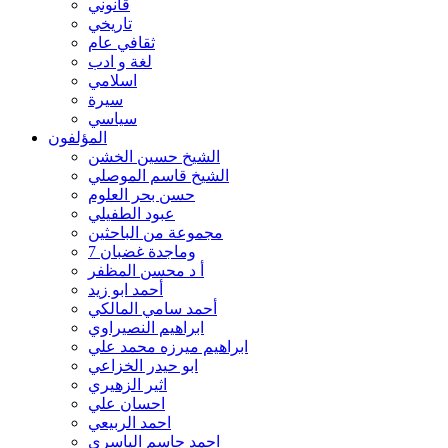
قانوني
باسمى السعدي
تاريخي
بتول مشكين فام
ثقافي عام
بول ريكتر
لغة و ادب
توفيق الحجاج
اسلامي
ثائر الصفار
سيرة
ثامر عباس
سياسي
جبار السيد
المؤلفون
جعفر الحكيم
الشيخ حسين الخشن
جمال خضير
الشيخ قاسم الموصلي
جمال مصطفى
حسن بحر العلوم
جنان المظفر
عبود الطفيلي
جهاد العكيلي
مجموعة من الباحثين
جورج كتن
7 وماجدة غضبان
حامد حسن فليح
أ د محسن المظفر
حسن البصام
أحمد ابو زيد
حسن الجزائري
أحمد سامي المالكي
حسن السعيد
ابراهيم النصيراوي
حسن حمزة الزبيدي
ابراهيم ميرزه محمد علي
حسن مرزة الاسدي
ابو حيدر الخزاعي
حسن موسى الصفار
اثير الزهيري
حسين السقاف
احسان علي
حسين العادلي
احمد الربيعي
حسين بركه الشامي
احمد جاسم الياسري