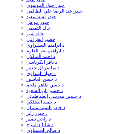
د. حميد احمد و د. عكاب الركابي
حيدر جواد الموسوي
د. حيدر الجبوري و د. محمد باقر البهادلي
حيدر عبد الرضا علي الظالمي
د. حيدر السهلاني
حيدر لفتة سعيد
د. حيدر اللامي
حيدر مواش
د. حيدر داخل الخزاعي
خالد التميمي
د. رحيم البهادلي
خالد شبر
د. رفعت إسوادي الناشي
خضير الخزاعي
د. رياض الفتلاوي
د ابراهيم النصيراوي
د. زهير الحسني
د ابراهيم بحر العلوم
د. سلام الابراهيمي
د احمد المالكي
د. سلام المالكي
د باقر الكرباسي
د. سلام جبار شهاب
د تماضر ال جعفر
د. صلاح الفرطوسي
د جواد الهنداوي
د. صلاح جواد شبر
د حسن العاشور
د. عاصم الجبوري
د حسن طاهر ملحم
د. عباس الامامي
د حسين ابو السعود
د. عبد الامير الرفيعي
د حسين مدرسي الطباطبائي
د. عبد الجبار ناجي
د حميد الدهلكي
د. عبد الحسين عواد
د حيدر السيد سلمان
د. عبد الرزاق محسن
د حيدر زاير
د. عبد الرضا علي
د راجي نصير
د. عبد الكريم الزبيدي
د شلتاغ المياح
د. عدنان ثامر
د صالح الحسناوي
د. عطور الموسوي