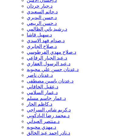
د.إحسان الامين
عبد العظيم جبر
د.جبار حردان
عبد الكريم فضل الله
د.حاتم السعيدي
عبد الله العبادي
د.حسن البديري
عبد الهادي الفرطوسي
د.حسن الربيعي
عبير الاسدي
د.رشيد باني الظالمي
عز الدين سليم
د.سهيل قاشا
عفاف مطر
د.صدام فهد الاسدي
علاء المالكي
د.صلاح الجابري
علي الرفاعي
د.صلاح مهدي الفرطوسي
علي السعدي
د.عبد الجبار الرفاعي
علي الياسري
د.عبد الرسول الغفاري
علي جاسب
د.عدنان حسن علي محبوبه
علي عبود بحر العلوم
د.عدنان ناصر
عمار البغدادي
د.عدنان ياسين مصطفى
غالب الركابي
د.عقيل الخاقاني
غالب الشابندر
د.عمار السلامي
غالب الناصر
د.عمار جاسم مسلم
غسان ياسين عكلو
د.كاظم الحار
غفار عفراوي
د.كريم شاتي السراجي
فائق عبد لكريم
د.محمد رضا البادكوبي
فائق محمد حسين
د.منتصر العيداني
فارس الحريزي
د.مهدي محبوبه
فارس فضيل
د.نادر احمد عبد الخالق
فاضل الملا