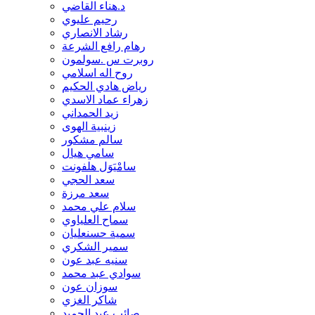
د.هناء القاضي
فاضل عباس
رحيم عليوي
فرات الحجاج
رشاد الانصاري
فراس شاكر
رهام رافع الشرعة
فلاح الشابندر
روبرت س .سولمون
قاسم الطائي
روح اله اسلامي
قاسم العبودي
رياض هادي الحكيم
قاسم قصير واحمد يس
زهراء عماد الاسدي
كريم وحيد الخفاجي
زيد الحمداني
ليث عصام العبيدي
زينبية الهوى
مؤسسة المثقف العربي
سالم مشكور
مات آندروز ولانت بريتشة ومايكل ولكوك
سامي هيال
ماجد الغرباوي
سامْيَوَل هلفونت
مازن مرسول محمد
سعد الحجي
مالك ابو حمدان
سعد مرزة
مالك العظماوي
سلام علي محمد
محسن الجواهري
سماح العلياوي
محمد الشبوط
سمية حسنعليان
محمد بن شهر اشوب
سمير الشكري
محمد بن عزالدين المغربي
سنيه عبد عون
محمد تقي جمال الدين
سوادي عبد محمد
محمد ثامر
سوزان عون
محمد جعفر العارضي
شاكر الغزي
محمد جواد الجزائري
صائب عبد الحميد