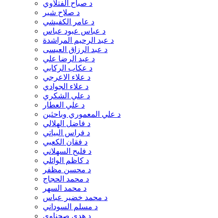
د صباح الفتلاوي
د. علي السعيدي
د صلاح شبر
د. علي السعيدي و د. هادي السعيدي
د عامر الكفيشي
د. علي شمخي الفتلاوي
د عباس عبود عباس
د. علي طاهر الحمود
د عبد الرحيم المراشدة
د. علي فيصل العامري
د عبد الرزاق العيسى
د. عماد بدران
د عبد الرضا علي
د. عماد صلاح الشيخ داود محمد العجاتي نصاف
د عكاب الركابي
البراهمي
د علاء الاعرجي
د. عواطف محمد فالح
د علاء الجوادي
د. غياث البحراني
د علي الشكري
د. فاطمة السلامي
د علي العطار
د. قصي عسكر
د علي المعموري وباحثين
د. كاظم الخالدي
د فاضل الهلالي
د. كاظم الوائلي
د فراس البياتي
د. كريم حسن الخالدي
د فقان الكعبي
د. لورنس يحيى صالح - من ظر سلمان الجوراني
د فليح السهلاني
د. مجيد ناجي
د كاظم الوائلي
د. محسن المظفر
د محسن مظفر
د. محسن مظفر
د محمد الحجاج
د. محمد النويني
د محمد السهر
د. محمد حسن دخيل
د محمد خضير عباس
د. محمد محمد علي
د مسلم السوداني
د. مصدق الحبيب
د هدى صحناوي