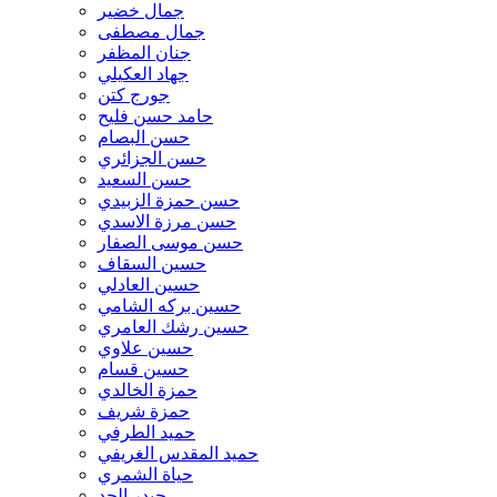
جمال خضير
د فليح السهلاني
جمال مصطفى
د كاظم الوائلي
جنان المظفر
د محسن مظفر
جهاد العكيلي
د محمد الحجاج
جورج كتن
د محمد السهر
حامد حسن فليح
د محمد خضير عباس
حسن البصام
د مسلم السوداني
حسن الجزائري
د هدى صحناوي
حسن السعيد
د هيثم السهلاني
حسن حمزة الزبيدي
د وجدان التميمي
حسن مرزة الاسدي
د. انعام الهاشمي
حسن موسى الصفار
د. أبى الخير حافظ الدليمي
حسين السقاف
د. احمد البغدادي
حسين العادلي
د. احمد التميمي
حسين بركه الشامي
د. احمد السعيدي
حسين رشك العامري
د. احمد المنصوري
حسين علاوي
د. ايناس الربيعي
حسين قسام
د. بتول فاروق
حمزة الخالدي
د. ثامر السعدون
حمزة شريف
د. جعفر هادي حسن
حميد الطرفي
د. جميل البدر
حميد المقدس الغريفي
د. حسن لطيف الزبيدي
حياة الشمري
د. حكمت شبر
حيدر الجد